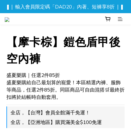
❚❘ 輸入會員限定碼「DAD20」內著、短褲享8折 ❘❚ 
❚❘ 輸入會員限定碼「DAD20」內著、短褲享8折 ❘❚ 
新品上市！流光迷彩泳褲
⬆️ 背心, 上衣任2件$777
【摩卡棕】鎧色盾甲後
❚❘ 輸入會員限定碼「DAD20」內著、短褲享8折 ❘❚ 
空內褲
盛夏樂購｜任選2件85折
盛夏樂購給自己最划算的寵愛！本區精選內褲、服飾
等商品，任選2件85折。同區商品可自由混搭🛒最終折
扣將於結帳時自動套用。
全店，【台灣】會員全館滿千免運！
全店，【亞洲地區】購買滿美金$100免運