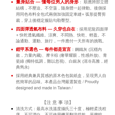
量身貼合 — 懂每位男人的身形
：
順應胯部立體
採
結構，不壓迫、不空蕩，隨身體一起律動。後側
用同色布料全包式兩側加強固定車縫+
弧形提臀剪
裁，穿上後
穩定服貼勾勒臀型。
四面彈透氣布料 — 久穿也自在
：
採用尼龍四面彈
+ 快乾透氣纖維。
涼爽、不悶熱、快乾、輕盈。不
論通勤、運動、旅行，
一件應付一天所有的挑戰。
鎧甲系選色 — 每件都是宣言
：
鋼鐵灰 (沉穩內
斂，力量內藏)、摩卡棕
(奢華
耀眼，性感外放)
、
青
瓷綠 (
獨特低調，難以忽視)、
白銀灰 (
清冷高雅，經
典雋永)
採用經典兼具質感的原木色包裝紙盒，呈現男人自
台灣嚴選製造 / Proudly
然簡單的品味。本產品
designed and made in Taiwan /
【
注 意 事 項
】
清洗方式：
最高水洗溫度攝氏三十度，極輕柔洗程
立即購買
序。不可漂白。不可使用機器翻滾烘乾。平攤晾