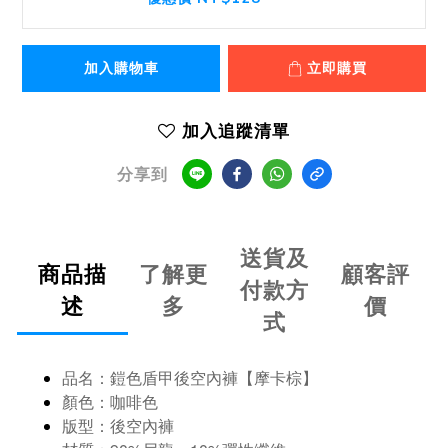
加入購物車
立即購買
加入追蹤清單
分享到
送貨及
商品描
了解更
顧客評
付款方
述
多
價
式
品名：
鎧色盾甲後空內褲【摩卡棕】
顏色：
咖啡
色
版型：後空內褲