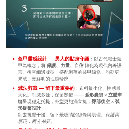
盔甲靈感設計 — 男人的貼身守護
：
以古代戰士鎧
甲為概念，將
保護、力量、自信
轉化為現代內著語
言。後空細邊版型，搭配俐落的裝甲線條，勾勒更
果敢、更鮮明的性感輪廓。
減法剪裁 — 留下最重要的
：
布料最小化、性感最
大化。削減多餘，保留關鍵 ——
弧形囊袋 × 立體車
縫
呈現穩定托提，
外型更飽滿立挺；
臀部後空 × 弧
形提臀設計
削去視覺干擾，留下最吸睛的線條與肌理。
保護與
展現，兩者都要。