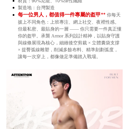
90%
10%
材質：
尼龍、
彈性纖維
製造地：台灣製造
每一位男人，都值得一件專屬的盔甲**
你每天
披上不同角色：上班專注、網上社交、夜裡性感。
但最私密、最貼身的一層 —— 你只需要一件真正懂
你的盔甲。承襲 Armor 系列設計精神，以貼身守護
與線條展現為核心，細緻後空剪裁 × 立體囊袋支撐
× 提臀弧線雕塑，削減多餘布料、精準刻劃弧度，
讓每一次穿上，都像做足準備踏入戰場。