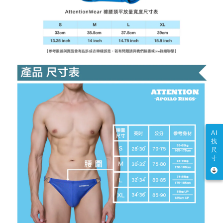
AI
找
尺
寸