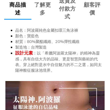
送貨及
商品描
了解更
顧客評
付款方
述
多
價
式
品名：
阿波羅純色金屬扣環三角泳褲
顏色：
寶藍色
材質：80%聚酯纖維、20%彈性纖維
製造地：台灣製造
設計元素
：
以「希臘阿波羅太陽神」的精神為靈
感，具有自信大方的品味、更是智慧與藝術的代
表。穿上絕對是水中自信魅力的不二之選，如同太
陽神般征服泳池境界。