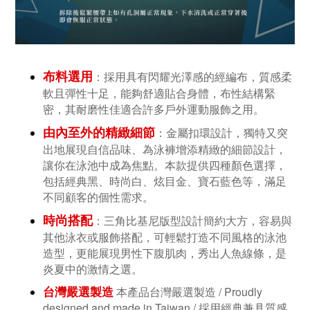
布料選用
：
採用具有閃耀光澤感的經編布，質感柔
軟且彈性十足，能夠舒適貼合身體，布性結構緊
密，其耐磨性佳適合許多戶外運動服飾之用。
由內至外的精緻細節
：
金屬扣環設計，獨特又突
出地展現自信品味、為泳褲增添精緻的細節設計，
讓你在泳池中成為焦點。本款提供四種顏色選擇，
包括經典黑、時尚白、炫目金、寶石藍色等，滿足
不同顧客的個性需求。
時尚搭配
：
三角比基尼版型設計簡約大方，容易與
其他泳衣或服飾搭配，可輕鬆打造不同風格的泳池
造型，更能展現男性下腹肌肉，秀出人魚線條，是
炎夏中的激情之選。
台灣嚴選製造 / Proudly
台灣嚴選製造
本產品
designed and made in Taiwan /
採用經典兼具質感