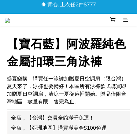
❚❘ 輸入會員限定碼「DAD20」內著、短褲享8折 ❘❚ 
❚❘ 輸入會員限定碼「DAD20」內著、短褲享8折 ❘❚ 
新品上市！流光迷彩泳褲
⬆️ 背心, 上衣任2件$777
【寶石藍】阿波羅純色
❚❘ 輸入會員限定碼「DAD20」內著、短褲享8折 ❘❚ 
金屬扣環三角泳褲
盛夏樂購｜購買任一泳褲加贈夏日空調扇（限台灣）
夏天來了，泳褲也要備好！本區所有泳褲款式購買即
加贈夏日空調扇，清涼一夏從這裡開始。贈品僅限台
灣地區，數量有限，售完為止。
全店，【台灣】會員全館滿千免運！
全店，【亞洲地區】購買滿美金$100免運