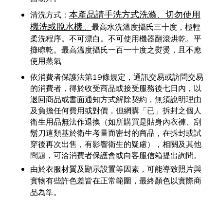
本產品請手洗方式洗滌
、切勿使用
清洗方式：
機洗或脫水機。
最高水洗溫度攝氏三十度，極輕
柔洗程序。不可漂白。不可使用機器翻滾烘乾。平
攤晾乾。最高溫度攝氏一百一十度之熨燙，且不應
使用蒸氣
依消費者保護法第19條規定，通訊交易或訪問交易
的消費者，得於收受商品或接受服務後七日內，以
退回商品或書面通知方式解除契約，無須說明理由
及負擔任何費用或對價，但網購「已」拆封之個人
衛生用品無法作退換（如所購買是貼身內衣褲、刮
鬍刀這類基於衛生考量而密封的商品，在拆封或試
穿後再次出售，有影響衛生的疑慮），相關及其他
問題，可洽消費者保護會或向客服信箱提出詢問。
由於衣服材質及顯示設置等因素，可能導致照片與
實物有些許色差皆在正常範圍，最終顏色以實際商
品為準。