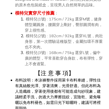
的原木色包裝紙盒，呈現男人自然簡單的品味。
模特兒實穿尺寸推薦
：
模特兒(1號) : 175cm / 72kg 選穿M號，健身
體型屬圓身，腰圍穿上剛好，臀部圓潤有肉，
穿上很性感。
模特兒
(2號)
: 182cm / 92kg 選穿XL號，肉壯
身形，第一次體驗這種版型，金屬扣環不厚重
也不夾肉。
模特兒
(3號)
: 168cm / 75kg 選穿L號，偏中
廣的體型，平常喜歡穿合身款，布有彈性，穿
上不會過緊。
【
注 意 事 項
】
布料說明：本泳褲整件採用萊卡布料車縫，彈性佳
有真絲般光澤、穿著清爽，光滑舒適。但此布料為
人造纖維，穿著使用後都有可能造成勾紗現象，建
議輕柔手洗，勿過大力摩擦扭絞，宜陰乾、避免曝
曬以免布料褪色，如需日光下晾曬時，建議可將裡
面朝外。