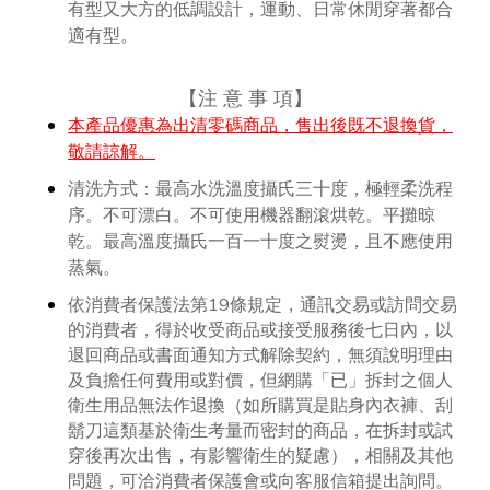
有型又大方的低調設計，運動、日常休閒穿著都合
適有型。
【
注 意 事 項
】
本產品優惠為出清零碼商品，售出後既不退換貨，
敬請諒解。
清洗方式：最高水洗溫度攝氏三十度，極輕柔洗程
序。不可漂白。不可使用機器翻滾烘乾。平攤晾
乾。最高溫度攝氏一百一十度之熨燙，且不應使用
蒸氣。
依消費者保護法第19條規定，通訊交易或訪問交易
的消費者，得於收受商品或接受服務後七日內，以
退回商品或書面通知方式解除契約，無須說明理由
及負擔任何費用或對價，但網購「已」拆封之個人
衛生用品無法作退換（如所購買是貼身內衣褲、刮
鬍刀這類基於衛生考量而密封的商品，在拆封或試
穿後再次出售，有影響衛生的疑慮），相關及其他
問題，可洽消費者保護會或向客服信箱提出詢問。