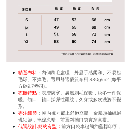
精選布料
：內側刷毛處理，外層手感柔和、不易起
毛球、不掉毛。選用舒適優質布料 330g/m2 (每平
方碼9.7盎司)。
衣服特點
：表層防寒、裏層刷毛保暖，秋冬一件保
暖。領口、袖口採彈性羅紋，久穿或多次洗滌不變
形。
：
專注細節
帽內襯裡戴上舒適立體，金屬頭抽繩展
現細節，車線流暢，前置斜插口袋實穿實搭。
低調設計.簡約有型
：
前方口袋車縫簡約藍標印字，