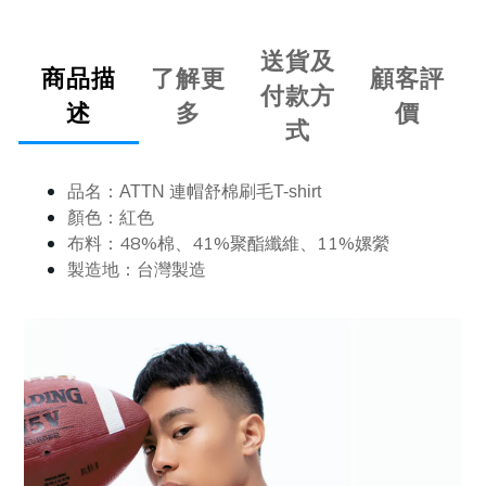
送貨及
商品描
了解更
顧客評
付款方
述
多
價
式
品名：
ATTN 連帽舒棉刷毛T-shirt
顏色：紅
色
布料：48%棉、41%聚酯纖維、11%嫘縈
製造地：台灣製造