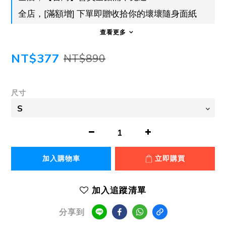
全店，[滿額增] 下單即贈收拾你的壞壞隨身面紙
查看更多
NT$377
NT$890
尺寸
加入購物車
立即購買
加入追蹤清單
分享到