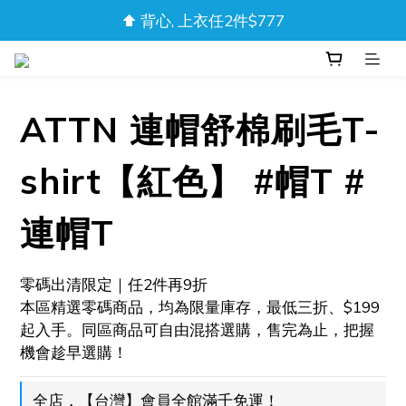
❚❘ 輸入會員限定碼「DAD20」內著、短褲享8折 ❘❚ 
❚❘ 輸入會員限定碼「DAD20」內著、短褲享8折 ❘❚ 
新品上市！流光迷彩泳褲
⬆️ 背心, 上衣任2件$777
ATTN 連帽舒棉刷毛T-
❚❘ 輸入會員限定碼「DAD20」內著、短褲享8折 ❘❚ 
shirt【紅色】 #帽T #
連帽T
零碼出清限定｜任2件再9折
本區精選零碼商品，均為限量庫存，最低三折、$199
起入手。同區商品可自由混搭選購，售完為止，把握
機會趁早選購！
全店，【台灣】會員全館滿千免運！