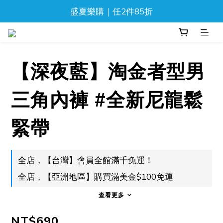
盛夏樂購｜任2件85折
盛夏樂購｜任2件85折
新品上市！流光迷彩泳褲
⬆️ 背心, 上衣任2件$777
【深夜藍】淘金者型男
盛夏樂購｜任2件85折
三角內褲 #全新尼龍鬆
緊帶
全店，【台灣】會員全館滿千免運！
全店，【亞洲地區】購買滿美金$100免運
查看更多
NT$690