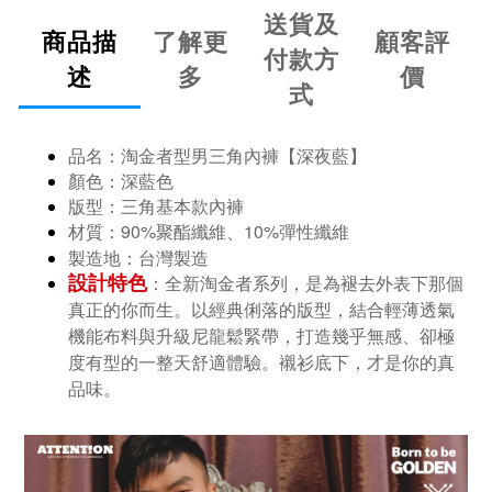
送貨及
商品描
了解更
顧客評
付款方
述
多
價
式
品名：淘金者型男三角內褲
【深夜藍】
顏色：深藍色
版型：三角基本款內褲
材質：
90%
10%
彈性纖維
聚酯纖維、
製造地：台灣製造
設計特色
：全新淘金者系列，是為褪去外表下那個
真正的你而生。以經典俐落的版型，結合輕薄透氣
機能布料與升級尼龍鬆緊帶，打造幾乎無感、卻極
度有型的一整天舒適體驗。襯衫底下，才是你的真
品味。