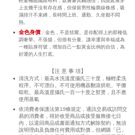
輕量機能纖維布料，親膚兼具觸感佳，四面延展穿
上去幾乎沒有存在感，但保留男性輪廓線條感，吸
濕排汗不束縛，長時間上班、通勤、久坐都不悶
熱。
金色身價
：金色，不是炫耀。是你配得上的那種低
調奢華。不張揚，但很有分量。讓幸運與幸福成為
一種貼身符號，增加自己一點黃金比例的自信，為
好運的人生打底。
【
注 意 事 項
】
清洗方式：最高水洗溫度攝氏三十度，極輕柔洗
程序。不可漂白。不可使用機器翻滾烘乾。平攤
晾乾。最高溫度攝氏一百一十度之熨燙，且不應
使用蒸氣
依消費者保護法第19條規定，通訊交易或訪問交
易的消費者，得於收受商品或接受服務後七日
內，以退回商品或書面通知方式解除契約，無須
說明理由及負擔任何費用或對價，但網購「已」