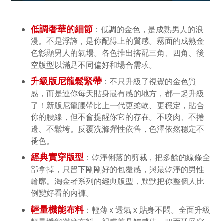
低調奢華的細節
：低調的金色，是成熟男人的浪
漫。不是浮誇，是你配得上的質感。霧面的成熟金
色彰顯男人的氣場。各色推出搭配三角、四角、後
空版型以滿足不同偏好和場合需求。
升級版尼龍鬆緊帶
：不只升級了視覺的金色質
感，而是連你每天貼身最有感的地方，都一起升級
了！新版尼龍腰帶比上一代更柔軟、更穩定，貼合
你的腰線，但不會提醒你它的存在。不咬肉、不捲
邊、不鬆垮。反覆洗滌彈性依舊，色澤依然穩定不
褪色。
經典實穿版型
：乾淨俐落的剪裁，把多餘的線條全
部拿掉，只留下剛剛好的包覆感，與最乾淨的男性
輪廓。淘金者系列的經典版型，默默把你整個人比
例變好看的內褲。
輕量機能布料
：輕薄 x 透氣 x 貼身不悶。全面升級