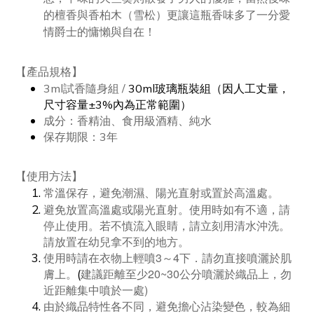
的檀香與香柏木（雪松）更讓這瓶香味多了一分愛
情爵士的慵懶與自在！
產品規格
【
】
3ml試香隨身組 /
30ml玻璃瓶裝組（因人工丈量，
尺寸容量±3%內為正常範圍）
成分：香精油、食用級酒精、純水
保存期限：3年
使用方法
【
】
常溫保存，避免潮濕、陽光直射或置於高溫處。
避免放置高溫處或陽光直射。使用時如有不適，請
停止使用。若不慎流入眼睛，請立刻用清水沖洗。
請放置在幼兒拿不到的地方。
3
4
使用時請在衣物上輕噴
～
下．請勿直接噴灑於肌
20~30
(
膚上。
建議距離至少
公分噴灑於織品上，勿
)
近距離集中噴於一處
由於織品特性各不同，避免擔心沾染變色，較為細