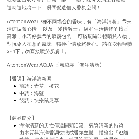
隨時隨地噴一下，瞬間營造個人香氛空間！
AttentionWear
2
種不同場合的香味，有「海洋清新」帶來
清涼振奮心情，
以及「愛情爵士」
緩和生活情緒的檀香
高雅，小巧好攜帶的噴霧包裝，
可搭配隨時輕噴於衣物，
對抗令人在意的氣味，轉換心情放鬆身心。
請在衣物輕噴
3~4
下，勿直接噴於肌膚上。
AttentionWear
AQUA
香氛噴霧【海洋清新】
香調
海洋清新調
【
】
前調：青草、橙花
中調：海鹽
後調：快樂鼠尾草
商品簡介
【
】
海洋清新的男性傳達開朗活潑、氣質清新的特質。
由木質與海洋香調交織成香氛主體，描繪出「逃離