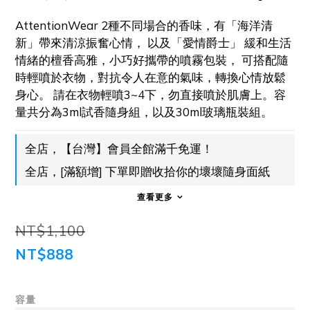
AttentionWear 2種不同場合的香味，有「海洋清
新」帶來清涼振奮心情， 以及「愛情爵士」 緩和生活
情緒的檀香高雅，小巧好攜帶的噴霧包裝， 可搭配隨
時輕噴於衣物，對抗令人在意的氣味，轉換心情放鬆
身心。 請在衣物輕噴3~4下，勿直接噴於肌膚上。容
量共分為3ml試香隨身組，以及30ml玻璃瓶裝組。
全店，【台灣】會員全館滿千免運！
全店，[滿額增] 下單即贈收拾你的壞壞隨身面紙
查看更多
NT$1,100
NT$888
容量