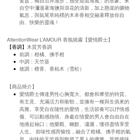
繁囂，獨自沿岸漫步，感受迎面海風」的景象。來
自空中瀰漫著海鹽與浪花的清新，加上懸崖的礦物
氣息，與鼠尾草純樸的木本香相交融著釋放你自
由、快樂的靈魂！
AttentionWear
L’AMOUR
香氛噴霧【愛情爵士】
香調
木質芳香調
【
】
前調：柑橘、佛手柑
中調：天竺葵
後調：檀香、香柏木（雪松）
商品簡介
【
】
愛情爵士傳達男性心胸寬大、都會和摩登的特質。
有主見、充滿活力和衝勁，並擁有一種與生俱來的
高雅。享受自在隨性的愛情，生活節奏可以抒情感
傷、可以動感熱情。身處在情愛的男人會自由自在
地捲起袖口；他樂觀、幽默、瀟灑，懂得盡情享受
人生。
前味性感而愉悅，融合了柑橘、佛手柑的氣
息，中味的天竺葵則散發了男人的優雅，當然後味