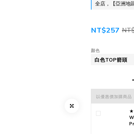
全店，【亞洲地區
NT$257
NT
顏色
以優惠價加購商品
★
W
P