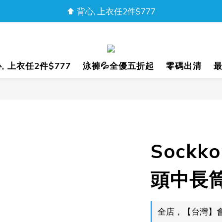
盛夏樂購｜任2件85折
盛夏樂購｜任2件85折
心, 上衣任2件$777
泳褲💦全優五折起
零碼出清
Sockk
頭中長
全店，【台灣】