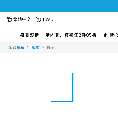
繁體中文
TWD
盛夏樂購
💖內著、短褲任2件85折
⬆️ 背
全部商品
服飾
襪子