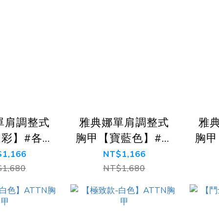
單肩調整式
雅典娜單肩調整式
雅
彩】#各尺
胸甲【寶藍色】#各
胸甲
 #可調整
尺寸皆合適 #可調
寸皆
1,166
NT$1,166
胸甲
整胸甲
1,680
NT$1,680