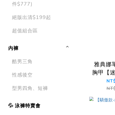
件$777)
絕版出清$199起
超值組合區
內褲
酷男三角
雅典娜
胸甲【迷
性感後空
寸皆合適
NT$
型男四角、短褲
NT$
💦 泳褲特賣會