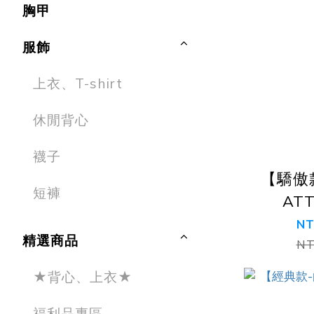
胸甲
服飾
上衣、T-shirt
休閒背心
襪子
【驕傲
短褲
AT
NT
精選商品
NT
★背心、上衣★
福利品專區