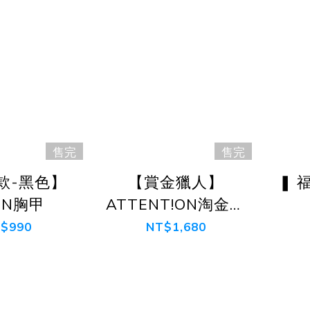
售完
售完
款-黑色】
【賞金獵人】
❚ 
TN胸甲
ATTENT!ON淘金者
獵弓胸甲
ATT
$990
NT$1,680