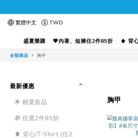
繁體中文
TWD
盛夏樂購
💖內著、短褲任2件85折
⬆️ 背
全部商品
胸甲
最新優惠
胸甲
🌟 精選新品
🎁 任選2件85折
⬆️ 背心/T-Shirt (任2