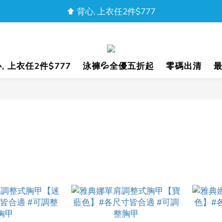
⬆️ 背心, 上衣任2件$777
盛夏樂購｜任2件85折
盛夏樂購｜任2件85折
心, 上衣任2件$777
泳褲💦全優五折起
零碼出清