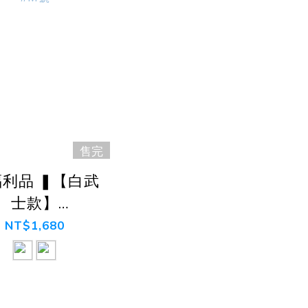
售完
福利品 ❚【白武
士款】
ENT!ON黑標獵
NT$1,680
弓胸甲 #M號