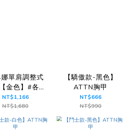
典娜單肩調整式
【驕傲款-黑色】
【金色】#各尺
ATTN胸甲
合適 #可調整
NT$1,166
NT$666
胸甲
NT$1,680
NT$990