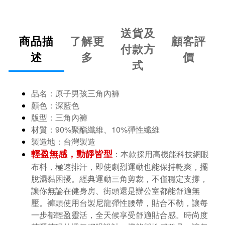
送貨及
商品描
了解更
顧客評
付款方
述
多
價
式
品名：原子男孩三角內褲
顏色：深藍色
版型：三角內褲
90%聚酯纖維
10%
材質：
、
彈性纖維
製造地：台灣製造
輕盈無感，動靜皆型
：本款採用高機能科技網眼
布料，極速排汗，即使劇烈運動也能保持乾爽，擺
脫濕黏困擾。經典運動三角剪裁，不僅穩定支撐，
讓你無論在健身房、街頭還是辦公室都能舒適無
壓。褲頭使用台製尼龍彈性腰帶，貼合不勒，讓每
一步都輕盈靈活，全天候享受舒適貼合感。時尚度