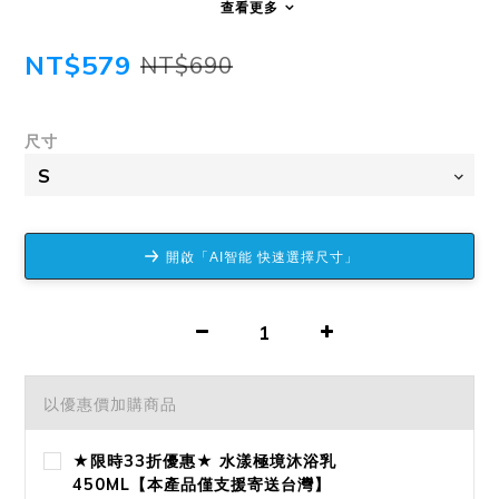
查看更多
NT$579
NT$690
尺寸
開啟「AI智能 快速選擇尺寸」
以優惠價加購商品
★限時33折優惠★ 水漾極境沐浴乳
450ML【本產品僅支援寄送台灣】