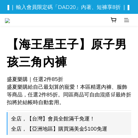
❚❘ 輸入會員限定碼「DAD20」內著、短褲享8折 ❘❚ 
❚❘ 輸入會員限定碼「DAD20」內著、短褲享8折 ❘❚ 
新品上市！流光迷彩泳褲
⬆️ 背心, 上衣任2件$777
【海王星王子】原子男
❚❘ 輸入會員限定碼「DAD20」內著、短褲享8折 ❘❚ 
孩三角內褲
盛夏樂購｜任選2件85折
盛夏樂購給自己最划算的寵愛！本區精選內褲、服飾
等商品，任選2件85折。同區商品可自由混搭🛒最終折
扣將於結帳時自動套用。
全店，【台灣】會員全館滿千免運！
全店，【亞洲地區】購買滿美金$100免運