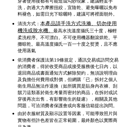
穿著使用後都有可能造成勾紗現象，建議輕柔手
洗，勿過大力摩擦扭絞，宜陰乾、避免曝曬以免布
料褪色，如需日光下晾曬時，建議可將裡面朝外。
本產品請手洗方式洗滌
、切勿使用
清洗方式：
機洗或脫水機。
最高水洗溫度攝氏三十度，極輕
柔洗程序。不可漂白。不可使用機器翻滾烘乾。平
攤晾乾。最高溫度攝氏一百一十度之熨燙，且不應
使用蒸氣
依消費者保護法第19條規定，通訊交易或訪問交易
的消費者，得於收受商品或接受服務後七日內，以
退回商品或書面通知方式解除契約，無須說明理由
及負擔任何費用或對價，但網購「已」拆封之個人
衛生用品無法作退換（如所購買是貼身內衣褲、刮
鬍刀這類基於衛生考量而密封的商品，在拆封或試
穿後再次出售，有影響衛生的疑慮），相關及其他
問題，可洽消費者保護會或向客服信箱提出詢問。
由於衣服材質及顯示設置等因素，可能導致照片與
實物有些許色差皆在正常範圍，最終顏色以實際商