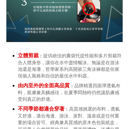
立體剪裁
：
提供絕佳的囊袋托提性能和多片剪裁符
合人體身形，讓你在水中盡情暢泳。無論是在游泳
池還是海灘，哲學家系列高開衩三角泳褲都是你展
現個人風格和自信的最佳水中利器。
由內至外的全面高品質
：
品牌精選四面彈透氣布
料，親膚兼具觸感佳，在夏季悶熱時仍然讓肌膚感
受到真正的舒適。
不同季節都適合穿著
：
高質感挑選的布料，透氣
又舒適，適合海邊、游泳、派對、溫泉或是任何重
要的場合皆可。
經典兼具質感的原木色包裝紙盒，