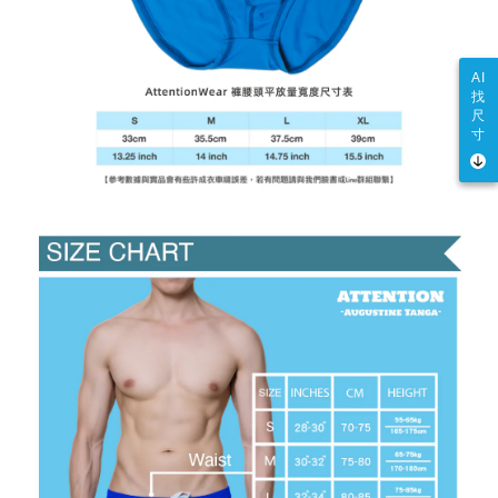
AI
找
尺
寸