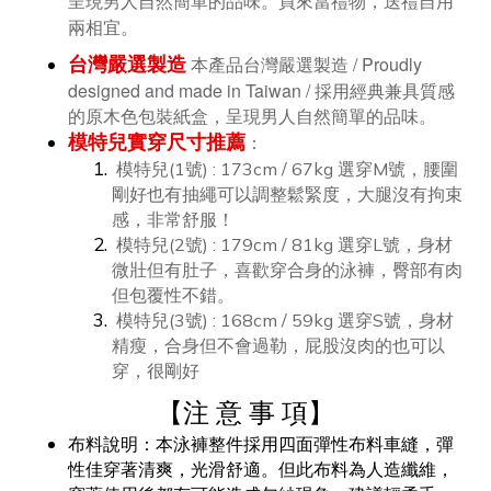
買來當禮物，送禮自用
呈現男人自然簡單的品味。
兩相宜。
台灣嚴選製造
台灣嚴選製造 / Proudly
本產品
designed and made in Taiwan /
採用經典兼具質感
的原木色包裝紙盒，呈現男人自然簡單的品味。
模特兒實穿尺寸推薦
：
模特兒(1號) : 173cm / 67kg 選穿M號，腰圍
剛好也有抽繩可以調整鬆緊度，大腿沒有拘束
感，非常舒服！
模特兒(2號) : 179cm / 81kg 選穿L號，身材
微壯但有肚子，喜歡穿合身的泳褲，臀部有肉
但包覆性不錯。
模特兒(3號) : 168cm / 59kg 選穿S號，身材
精瘦，合身但不會過勒，屁股沒肉的也可以
穿，很剛好
【
注 意 事 項
】
布料說明：本泳褲整件採用四面彈性布料車縫，彈
性佳穿著清爽，光滑舒適。但此布料為人造纖維，