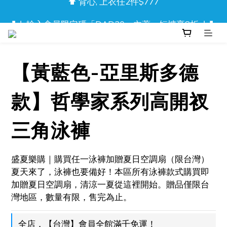
❚❘ 輸入會員限定碼「DAD20」內著、短褲享8折 ❘❚ 
❚❘ 輸入會員限定碼「DAD20」內著、短褲享8折 ❘❚ 
新品上市！流光迷彩泳褲
⬆️ 背心, 上衣任2件$777
【黃藍色-亞里斯多德
❚❘ 輸入會員限定碼「DAD20」內著、短褲享8折 ❘❚ 
款】哲學家系列高開衩
三角泳褲
盛夏樂購｜購買任一泳褲加贈夏日空調扇（限台灣）
夏天來了，泳褲也要備好！本區所有泳褲款式購買即
加贈夏日空調扇，清涼一夏從這裡開始。贈品僅限台
灣地區，數量有限，售完為止。
全店，【台灣】會員全館滿千免運！