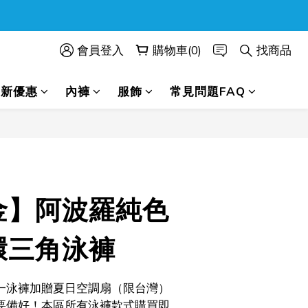
會員登入
購物車(0)
找商品
最新優惠
內褲
服飾
常見問題FAQ
立即購買
金】阿波羅純色
環三角泳褲
一泳褲加贈夏日空調扇（限台灣）
要備好！本區所有泳褲款式購買即