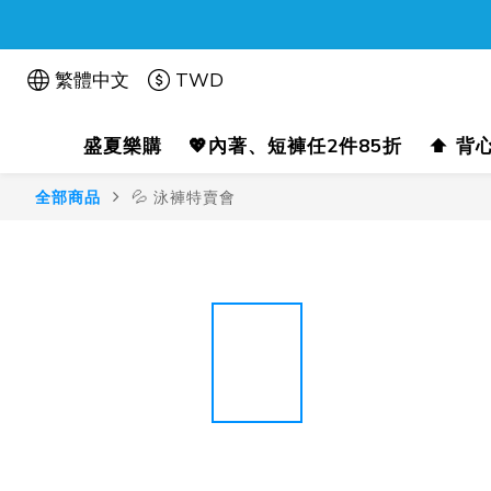
繁體中文
TWD
盛夏樂購
💖內著、短褲任2件85折
⬆️ 背
全部商品
💦 泳褲特賣會