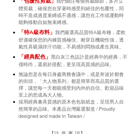
「包覆性剪裁」
我們關注每個剪裁細節，多片立
體剪裁，確保您在穿著時感受到絕佳的包覆性，同
時不造成過度束縛或不適感，讓您在工作或運動時
能夠移動自如無束縛感。
「特A級布料」
我們嚴選高品質特A級布種，柔軟
舒適確保您的內褲質感極佳、耐穿且機能性強，透
氣性具吸濕排汗功能，不易感到悶熱或產生異味。
「經典配色」
黑白灰三色設計是經典中的經典，不
僅時尚，還易於搭配，更呈現高質感的品味。
無論您是在每日身處商務會議中，或是奔波於都會
的街頭，「大人物系列」都是簡單而高品質的選
擇，讓您每一天都能感受到內外的自信。歡迎品味
至上的您成為大人物。
採用經典兼具質感的原木色包裝紙盒，呈現男人自
台灣嚴選製造 / Proudly
然簡單的品味。本產品
designed and made in Taiwan /
【
注 意 事 項
】