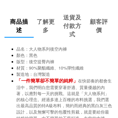
送貨及
商品描
了解更
顧客評
付款方
述
多
價
式
品名：
大人物系列後空內褲
顏色：黑色
版型：後空提臀內褲
90%聚酯纖維
10%
材質：
、
彈性纖維
製造地：台灣製造
「一件簡單卻不簡單的純粹」
在快節奏的都會生
活中，我們明白您需要穿著舒適、質量優越的內
著，以應對每一天的挑戰。這就是「大人物系列」
的核心理念。經過多達上百種的布料挑選，我們選
A
出最高品質的特
級布料
，簡約而經典的黑白灰三色
設計，以及無懈可擊的包覆性剪裁，就是要給你最