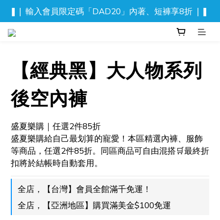
❚❘ 輸入會員限定碼「DAD20」內著、短褲享8折 ❘❚ 
新品上市！流光迷彩泳褲
⬆️ 背心, 上衣任2件$777
❚❘ 輸入會員限定碼「DAD20」內著、短褲享8折 ❘❚ 
【經典黑】大人物系列
後空內褲
盛夏樂購｜任選2件85折
盛夏樂購給自己最划算的寵愛！本區精選內褲、服飾
等商品，任選2件85折。同區商品可自由混搭🛒最終折
扣將於結帳時自動套用。
全店，【台灣】會員全館滿千免運！
全店，【亞洲地區】購買滿美金$100免運