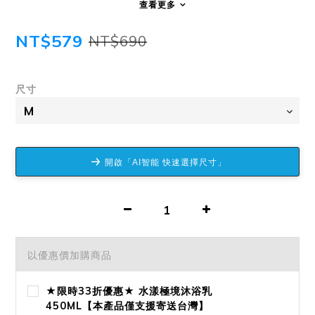
查看更多
NT$579
NT$690
尺寸
開啟「AI智能 快速選擇尺寸」
以優惠價加購商品
★限時33折優惠★ 水漾極境沐浴乳
450ML【本產品僅支援寄送台灣】