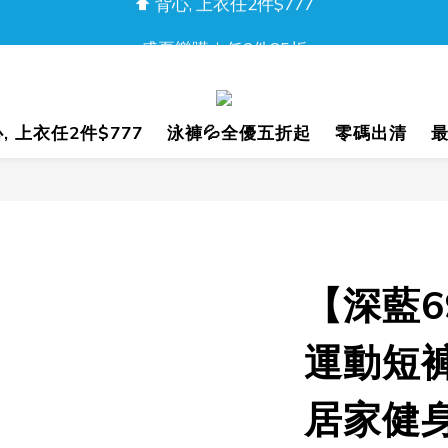
盛夏樂購｜任2件85折
盛夏樂購｜任2件85折
新品上市！流光迷彩泳褲
⬆️ 背心, 上衣任2件$777
心, 上衣任2件$777
泳褲💦全優五折起
零碼出清
盛夏樂購｜任2件85折
【深藍
運動短褲
居家健