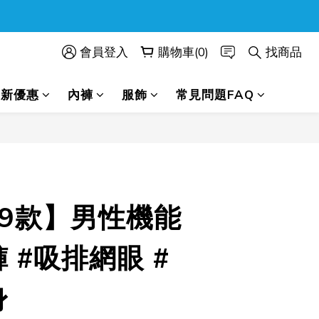
會員登入
購物車(0)
找商品
最新優惠
內褲
服飾
常見問題FAQ
立即購買
69款】男性機能
 #吸排網眼 #
身