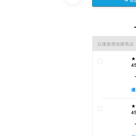
開啟
以優惠價加購商品
★
4
優
★
4