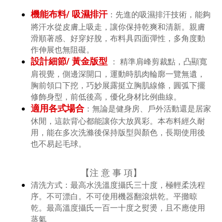
機能布料/ 吸濕排汗
先進的吸濕排汗技術，能夠
：
將汗水從皮膚上吸走，讓你保持乾爽和清新。
親膚
滑順著感、好穿好脫，布料具四面彈性，多角度動
作伸展也無阻礙。
設計細節/ 黃金版型
精準肩峰剪裁點，凸顯寬
：
肩視覺，側邊深開口，運動時肌肉輪廓一覽無遺，
胸前領口下挖，巧妙展露挺立胸肌線條，圓弧下擺
修飾身型，前低後高，優化身材比例曲線。
適用各式場合
無論是健身房、戶外活動還是居家
：
休閒，這款背心都能讓你大放異彩。本布料經久耐
用，能在多次洗滌後保持版型與顏色，長期使用後
也不易起毛球。
【
注 意 事 項
】
清洗方式：
最高水洗溫度攝氏三十度，極輕柔洗程
序。不可漂白。不可使用機器翻滾烘乾。平攤晾
乾。最高溫度攝氏一百一十度之熨燙，且不應使用
蒸氣