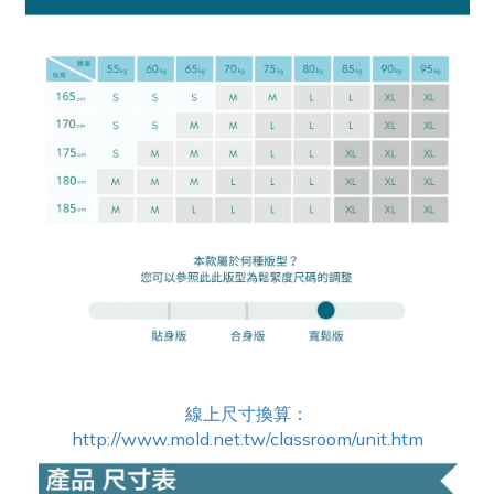
線上尺寸換算：
http://www.mold.net.tw/classroom/unit.htm