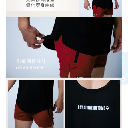
AI
找
尺
寸