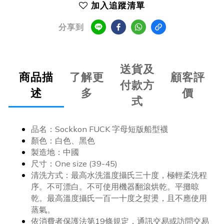
加入追蹤清單
分享到
送貨及
商品描
了解更
顧客評
付款方
述
多
價
式
品名：Sockkon FUCK 字母短版船型襪
顏色：白色、黑色
製造地：中國
尺寸：One size (39-45)
清洗方式：最高水洗溫度攝氏三十度，極輕柔洗程
序。不可漂白。不可使用機器翻滾烘乾。平攤晾
乾。最高溫度攝氏一百一十度之熨燙，且不應使用
蒸氣。
依消費者保護法第19條規定，通訊交易或訪問交易