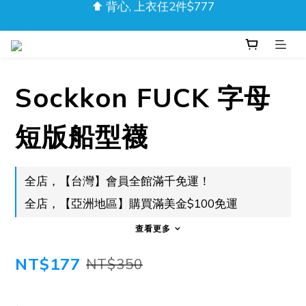
盛夏樂購｜任2件85折
盛夏樂購｜任2件85折
新品上市！流光迷彩泳褲
⬆️ 背心, 上衣任2件$777
Sockkon FUCK 字母
盛夏樂購｜任2件85折
短版船型襪
全店，【台灣】會員全館滿千免運！
全店，【亞洲地區】購買滿美金$100免運
查看更多
NT$177
NT$350