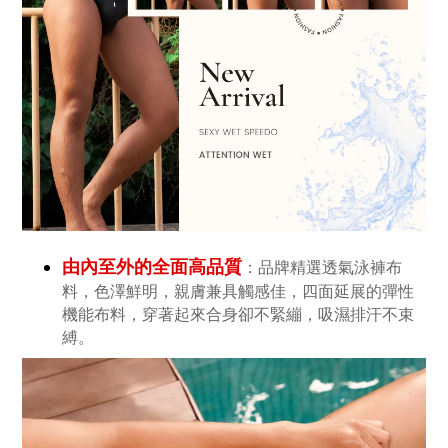
由內至外的全面高品質
：品牌精選透氣泳褲布
料，色澤鮮明，親膚兼具觸感佳，四面延展的彈性
機能布料，穿著起來合身卻不緊繃，吸濕排汗不束
縛。