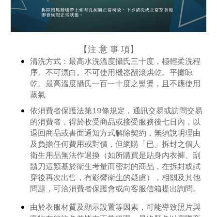
【
注 意 事 項
】
清洗方式：
最高水洗溫度攝氏三十度，極輕柔洗程
序。不可漂白。不可使用機器翻滾烘乾。平攤晾
乾。最高溫度攝氏一百一十度之熨燙，且不應使用
蒸氣
依消費者保護法第19條規定，通訊交易或訪問交易
的消費者，得於收受商品或接受服務後七日內，以
退回商品或書面通知方式解除契約，無須說明理由
及負擔任何費用或對價，但網購「已」拆封之個人
衛生用品無法作退換（如所購買是貼身內衣褲、刮
鬍刀這類基於衛生考量而密封的商品，在拆封或試
穿後再次出售，有影響衛生的疑慮），相關及其他
問題，可洽消費者保護會或向客服信箱提出詢問。
由於衣服材質及顯示設置等因素，可能導致照片與