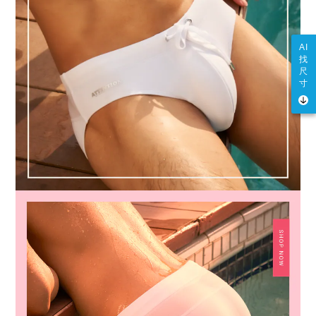
AI
找
尺
寸