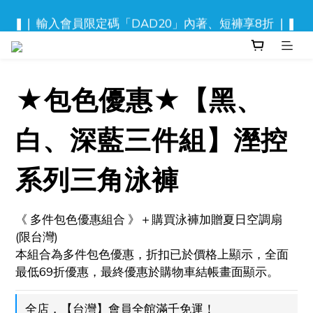
❚❘ 輸入會員限定碼「DAD20」內著、短褲享8折 ❘❚ 
❚❘ 輸入會員限定碼「DAD20」內著、短褲享8折 ❘❚ 
新品上市！流光迷彩泳褲
⬆️ 背心, 上衣任2件$777
★包色優惠★【黑、
❚❘ 輸入會員限定碼「DAD20」內著、短褲享8折 ❘❚ 
白、深藍三件組】溼控
系列三角泳褲
《 多件包色優惠組合 》＋購買泳褲加贈夏日空調扇 
(限台灣)
本組合為多件包色優惠，折扣已於價格上顯示，全面
最低69折優惠，最終優惠於購物車結帳畫面顯示。
全店，【台灣】會員全館滿千免運！