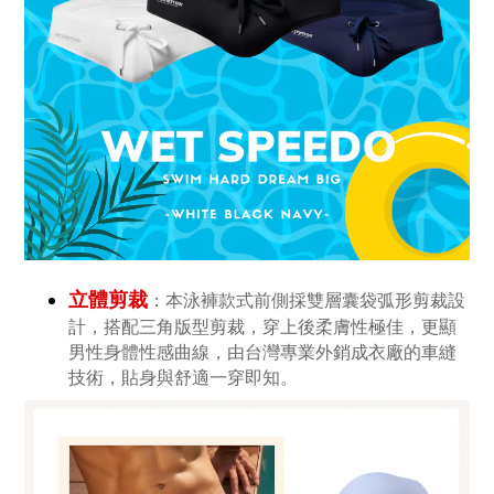
立體剪裁
：本泳褲款式前側採雙層囊袋弧形剪裁設
計，搭配三角版型剪裁，穿上後柔膚性極佳，更顯
男性身體性感曲線，
由台灣專業外銷成衣廠的車縫
技術，貼身與舒適一穿即知。