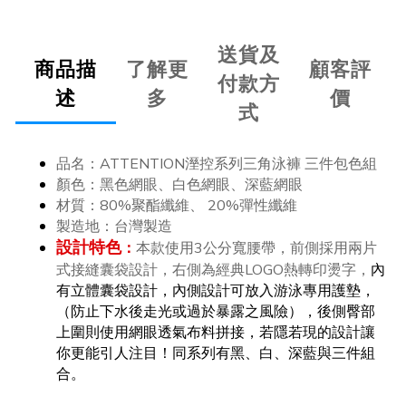
送貨及
商品描
了解更
顧客評
付款方
述
多
價
式
品名：ATTENTION溼控系列三角泳褲 三件包色組
顏色：黑色網眼、白色網眼、深藍網眼
材質：80%聚酯纖維、 20%彈性纖維
製造地：台灣製造
設計特色
：
本款使用3公分寬腰帶，前側採用兩片
式接縫囊袋設計，右側為經典LOGO熱轉印燙字，
內
有立體囊袋設計，內側設計可放入游泳專用護墊，
（防止下水後走光或過於暴露之風險），後側臀部
上圍則使用網眼透氣布料拼接，若隱若現的設計讓
你更能引人注目！同系列有黑、白、深藍與三件組
合。