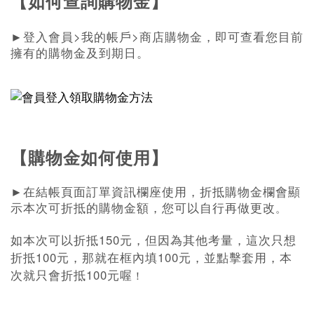
【如何查詢購物金】
>
>
►
登入會員
我的帳戶
商店購物金，即可查看您目前
擁有的購物金及到期日。
【購物金如何使用】
►
在結帳頁面訂單資訊欄座使用，折抵購物金欄會顯
示本次可折抵的購物金額，您可以自行再做更改
。
150
如本次可以折抵
元，但因為其他考量，這次只想
100
100
折抵
元，那就在框內填
元，並點擊套用，本
100
次就只會折抵
元喔
！