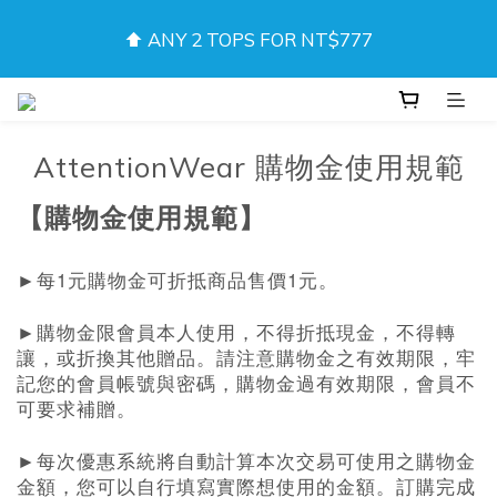
❚❘ MEMBER EXCLUSIVE: DAD20 · 20% OFF 
⬆️ ANY 2 TOPS FOR NT$777
Underwear & Shorts ❘❚
❚❘ MEMBER EXCLUSIVE: DAD20 · 20% OFF 
Underwear & Shorts ❘❚
AttentionWear
購物金使用規範
【購物金使用規範】
1
1
►
每
元購物金可折抵商品售價
元。
►
購物金限會員本人使用，不得折抵現金，不得轉
讓，或折換其他贈品。請注意購物金之有效期限，牢
記您的會員帳號與密碼，購物金過有效期限，會員不
可要求補贈。
►
每次優惠系統將自動計算本次交易可使用之購物金
金額，您可以自行填寫實際想使用的金額。訂購完成