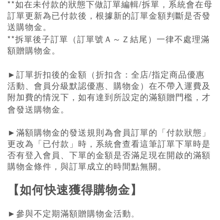
**
/
如在未付款的狀態下做訂單編輯
拆單，系統會在母
訂單更新為已付款後，根據新的訂單金額判斷是否發
送購物金。
**
拆單後子訂單（訂單號Ａ～Ｚ結尾）一律不處理滿
額贈購物金。
/
►
訂單折扣後的金額（折扣含：全店
指定商品優惠
活動、會員分級默認優惠、購物金）在不帶入運費及
附加費的情況下，如有達到所設定的滿額贈門檻，才
會發送購物金。
►
滿額購物金的發送規則為會員訂單的「付款狀態」
更改為「已付款」時，系統會查看這筆訂單下單時是
否有登入會員、下單的金額是否滿足現在開啟的滿額
購物金條件，與訂單成立的時間點無關。
【如何快速獲得購物金】
►
參與不定期滿額贈購物金活動
。