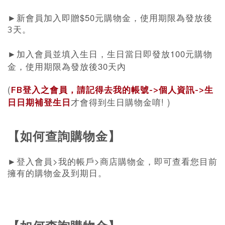
$50
►
新會員加入即贈
元購物金，使用期限為發放後
3天。
100
►
加入會員並填入生日，生日當日即發放
元購物
30
金，使用期限為發放後
天內
(
FB
登入之會員，請記得去我的帳號
->
個人資訊
->
生
! )
日日期補登生日
才會得到生日購物金唷
【如何查詢購物金】
>
>
►
登入會員
我的帳戶
商店購物金，即可查看您目前
擁有的購物金及到期日。